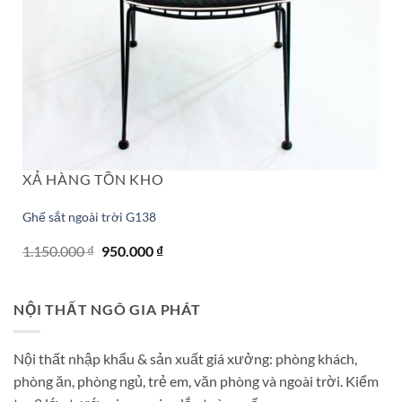
XẢ HÀNG TỒN KHO
Ghế sắt ngoài trời G138
Giá
Giá
1.150.000
₫
950.000
₫
gốc
hiện
là:
tại
1.150.000 ₫.
là:
950.000 ₫.
NỘI THẤT NGÔ GIA PHÁT
Nội thất nhập khẩu & sản xuất giá xưởng: phòng khách,
phòng ăn, phòng ngủ, trẻ em, văn phòng và ngoài trời. Kiểm