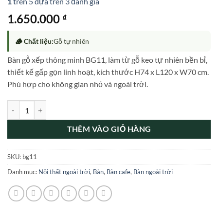
1
trên 5 dựa trên
3
đánh giá
1.650.000
₫
🪵 Chất liệu:
Gỗ tự nhiên
Bàn gỗ xếp thông minh BG11, làm từ gỗ keo tự nhiên bền bỉ,
thiết kế gấp gọn linh hoạt, kích thước H74 x L120 x W70 cm.
Phù hợp cho không gian nhỏ và ngoài trời.
Bàn Gỗ Xếp Thông Minh Giá Rẻ BG11 số lượng
THÊM VÀO GIỎ HÀNG
SKU:
bg11
Danh mục:
Nội thất ngoài trời
,
Bàn
,
Bàn cafe
,
Bàn ngoài trời