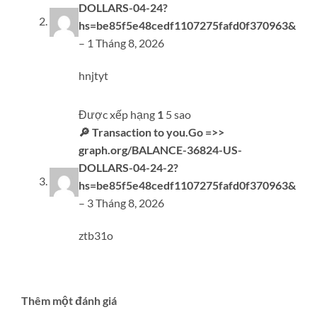
DOLLARS-04-24?
hs=be85f5e48cedf1107275fafd0f370963&
–
1 Tháng 8, 2026
hnjtyt
Được xếp hạng
1
5 sao
🔎 Transaction to you.Go =>>
graph.org/BALANCE-36824-US-
DOLLARS-04-24-2?
hs=be85f5e48cedf1107275fafd0f370963&
–
3 Tháng 8, 2026
ztb31o
Thêm một đánh giá