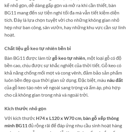
kế nhỏ gọn, dễ dàng gấp gọn và mở ra khi cần thiết, bàn
BG11 mang đến sự tiện nghi tối đa mà vẫn tiết kiệm diện
tích. Đây là lựa chọn tuyệt vời cho những không gian nhỏ
hẹp như ban công, sân vườn, hay những khu vực cần sự linh
hoạt.
Chất liệu gỗ keo tự nhiên bền bỉ
Bàn BG11 được làm từ
gỗ keo tự nhiên
, một loại gỗ có độ
bền cao, chịu được sự khắc nghiệt của thời tiết. Gỗ keo có
khả năng chống mối mọt và cong vênh, đảm bảo sản phẩm
luôn bền đẹp qua thời gian sử dụng. Đặc biệt, màu
nâu đất
của gỗ keo tạo nên vẻ ngoài sang trọng và ấm áp, phù hợp
cho cả không gian trong nhà và ngoài trời.
Kích thước nhỏ gọn
Với kích thước
H74 x L120 x W70 cm
,
bàn gỗ xếp thông
minh BG11
đủ rộng rãi để đáp ứng nhu cầu sinh hoạt hàng