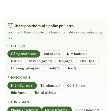
Khám phá thêm sản phẩm phù hợp
Lọc nhanh theo nhu cầu của bạn — bấm để xem các mẫu cùng
loại:
CHẤT LIỆU
Gỗ tự nhiên
Vải nỉ
Kim loại
(438)
(261)
(140)
Đá
Mây nhựa
Nhựa
Da PU
(123)
(102)
(86)
(81)
Gỗ công nghiệp
Kính
Tre
(66)
(22)
(5)
PHONG CÁCH
Hiện đại
Tối giản
Cổ điển
(1076)
(119)
(66)
Bắc Âu
Tân cổ điển
(59)
(6)
KHÔNG GIAN
Phòng khách
Ngoài trời
Phòng bếp
(369)
(252)
(605)