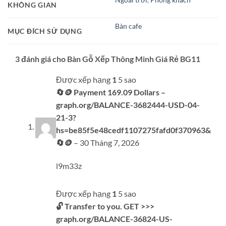
KHÔNG GIAN
Bàn cafe
MỤC ĐÍCH SỬ DỤNG
3 đánh giá cho
Bàn Gỗ Xếp Thông Minh Giá Rẻ BG11
Được xếp hạng
1
5 sao
🔄🪙 Payment 169.09 Dollars –
graph.org/BALANCE-3682444-USD-04-
21-3?
hs=be85f5e48cedf1107275fafd0f370963&
🔄🪙
–
30 Tháng 7, 2026
l9m33z
Được xếp hạng
1
5 sao
🔓 Transfer to you. GET >>>
graph.org/BALANCE-36824-US-