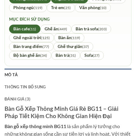
Phòng ngủ
Trẻ em
Văn phòng
(119)
(25)
(10)
MỤC ĐÍCH SỬ DỤNG
Bàn cafe
Ghế ăn
Bàn trà sofa
(11)
(449)
(203)
Ghế ngoài trời
Bàn ăn
(125)
(119)
Bàn trang điểm
Ghế thư giãn
(77)
(37)
Bộ bàn ghế ăn
Bàn trà
Sofa
(34)
(31)
(27)
MÔ TẢ
THÔNG TIN BỔ SUNG
ĐÁNH GIÁ (3)
Bàn Gỗ Xếp Thông Minh Giá Rẻ BG11 – Giải
Pháp Tiết Kiệm Cho Không Gian Hiện Đại
Bàn gỗ xếp thông minh BG11
là sản phẩm lý tưởng cho
những không gian sống cần sự tiện lợi và linh hoạt. Với thiết