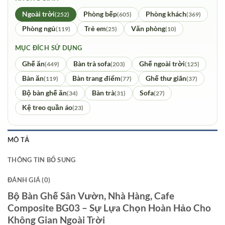
Ngoài trời
Phòng bếp
Phòng khách
(252)
(605)
(369)
Phòng ngủ
Trẻ em
Văn phòng
(119)
(25)
(10)
MỤC ĐÍCH SỬ DỤNG
Ghế ăn
Bàn trà sofa
Ghế ngoài trời
(449)
(203)
(125)
Bàn ăn
Bàn trang điểm
Ghế thư giãn
(119)
(77)
(37)
Bộ bàn ghế ăn
Bàn trà
Sofa
(34)
(31)
(27)
Kệ treo quần áo
(23)
MÔ TẢ
THÔNG TIN BỔ SUNG
ĐÁNH GIÁ (0)
Bộ Bàn Ghế Sân Vườn, Nhà Hàng, Cafe
Composite BG03 – Sự Lựa Chọn Hoàn Hảo Cho
Không Gian Ngoài Trời