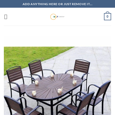
Bỏ
ADD ANYTHING HERE OR JUST REMOVE IT...
qua
nội
0
dung