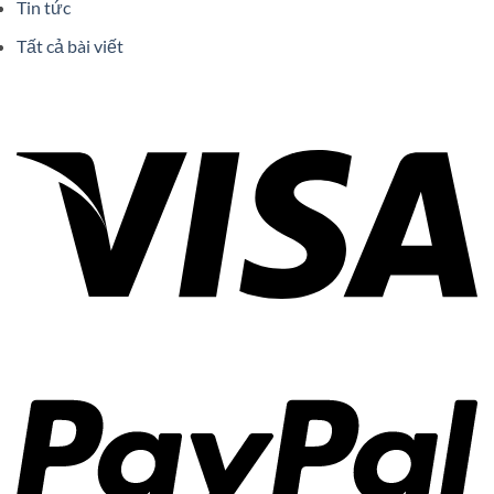
Tin tức
Tất cả bài viết
Vi
Pa