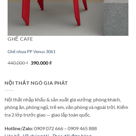
GHẾ CAFE
Ghế nhựa PP Venus 3061
Giá
Giá
440.000
₫
390.000
₫
gốc
hiện
là:
tại
440.000 ₫.
là:
390.000 ₫.
NỘI THẤT NGÔ GIA PHÁT
Nội thất nhập khẩu & sản xuất giá xưởng: phòng khách,
phòng ăn, phòng ngủ, trẻ em, văn phòng và ngoài trời. Kiểm
tra 2 lớp trước giao — giao lắp toàn quốc.
Hotline/Zalo:
0909 072 666 – 0909 465 888
Liên hệ
·
Về chúng tôi
·
Theo dõi đơn hàng