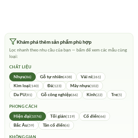
Khám phá thêm sản phẩm phù hợp
Lọc nhanh theo nhu cầu của bạn — bấm để xem các mẫu cùng
loại:
CHẤT LIỆU
Nhựa
Gỗ tự nhiên
Vải nỉ
(86)
(438)
(261)
Kim loại
Đá
Mây nhựa
(140)
(123)
(102)
Da PU
Gỗ công nghiệp
Kính
Tre
(81)
(66)
(22)
(5)
PHONG CÁCH
Hiện đại
Tối giản
Cổ điển
(1076)
(119)
(66)
Bắc Âu
Tân cổ điển
(59)
(6)
KHÔNG GIAN