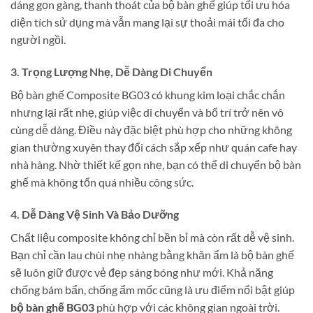
dáng gọn gàng, thanh thoát của bộ bàn ghế giúp tối ưu hóa
diện tích sử dụng mà vẫn mang lại sự thoải mái tối đa cho
người ngồi.
3. Trọng Lượng Nhẹ, Dễ Dàng Di Chuyển
Bộ bàn ghế Composite BG03 có khung kim loại chắc chắn
nhưng lại rất nhẹ, giúp việc di chuyển và bố trí trở nên vô
cùng dễ dàng. Điều này đặc biệt phù hợp cho những không
gian thường xuyên thay đổi cách sắp xếp như quán cafe hay
nhà hàng. Nhờ thiết kế gọn nhẹ, bạn có thể di chuyển bộ bàn
ghế mà không tốn quá nhiều công sức.
4. Dễ Dàng Vệ Sinh Và Bảo Dưỡng
Chất liệu composite không chỉ bền bỉ mà còn rất dễ vệ sinh.
Bạn chỉ cần lau chùi nhẹ nhàng bằng khăn ẩm là bộ bàn ghế
sẽ luôn giữ được vẻ đẹp sáng bóng như mới. Khả năng
chống bám bẩn, chống ẩm mốc cũng là ưu điểm nổi bật giúp
bộ bàn ghế BG03
phù hợp với các không gian ngoài trời.