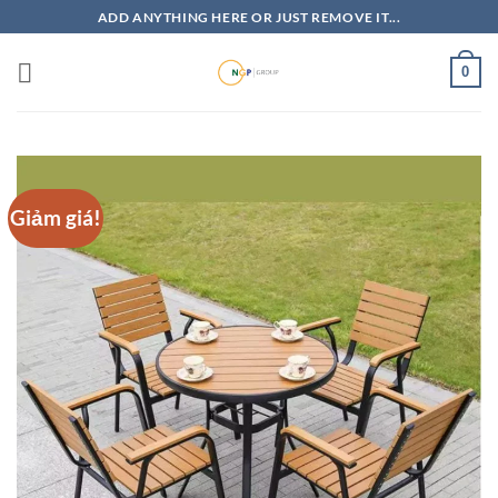
Bỏ
ADD ANYTHING HERE OR JUST REMOVE IT...
qua
nội
0
dung
Giảm giá!