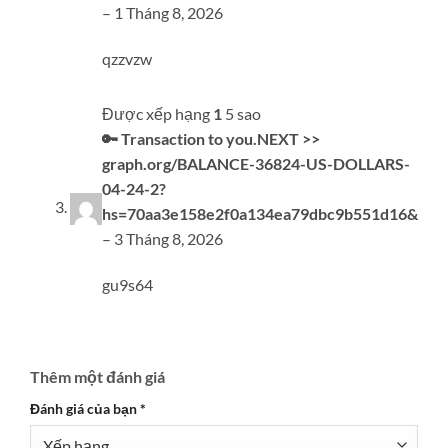
–
1 Tháng 8, 2026
qzzvzw
Được xếp hạng
1
5 sao
🔑 Transaction to you.NEXT >>
graph.org/BALANCE-36824-US-DOLLARS-
04-24-2?
hs=70aa3e158e2f0a134ea79dbc9b551d16&
–
3 Tháng 8, 2026
gu9s64
Thêm một đánh giá
Đánh giá của bạn
*