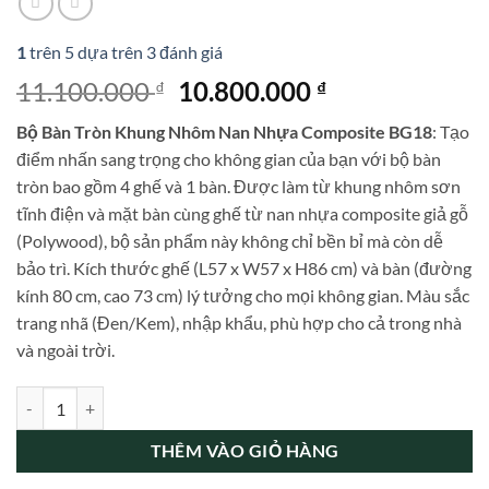
1
trên 5 dựa trên
3
đánh giá
Giá
Giá
11.100.000
10.800.000
₫
₫
gốc
hiện
Bộ Bàn Tròn Khung Nhôm Nan Nhựa Composite BG18
: Tạo
là:
tại
điểm nhấn sang trọng cho không gian của bạn với bộ bàn
11.100.000 ₫.
là:
tròn bao gồm 4 ghế và 1 bàn. Được làm từ khung nhôm sơn
10.800.000 ₫.
tĩnh điện và mặt bàn cùng ghế từ nan nhựa composite giả gỗ
(Polywood), bộ sản phẩm này không chỉ bền bỉ mà còn dễ
bảo trì. Kích thước ghế (L57 x W57 x H86 cm) và bàn (đường
kính 80 cm, cao 73 cm) lý tưởng cho mọi không gian. Màu sắc
trang nhã (Đen/Kem), nhập khẩu, phù hợp cho cả trong nhà
và ngoài trời.
Bộ Bàn Tròn Khung Nhôm Nan Nhựa Composite BG18 số lượng
THÊM VÀO GIỎ HÀNG