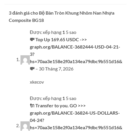
3 đánh giá cho
Bộ Bàn Tròn Khung Nhôm Nan Nhựa
Composite BG18
Được xếp hạng
1
5 sao
💸 Top Up 169.65 USDC ->>
graph.org/BALANCE-3682444-USD-04-21-
3?
hs=70aa3e158e2f0a134ea79dbc9b551d16&
💸
–
30 Tháng 7, 2026
xkecov
Được xếp hạng
1
5 sao
🔌 Transfer to you. GO >>>
graph.org/BALANCE-36824-US-DOLLARS-
04-24?
hs=70aa3e158e2f0a134ea79dbc9b551d16&