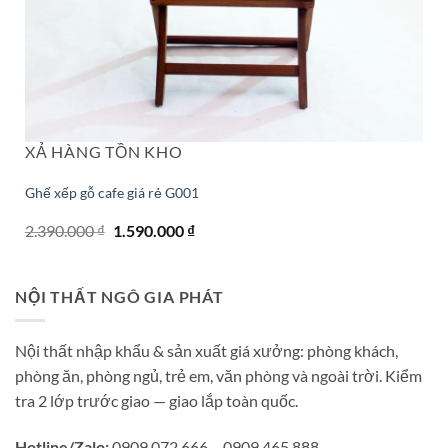
XẢ HÀNG TỒN KHO
Ghế xếp gỗ cafe giá rẻ G001
Giá
Giá
2.390.000
₫
1.590.000
₫
gốc
hiện
là:
tại
2.390.000 ₫.
là:
1.590.000 ₫.
NỘI THẤT NGÔ GIA PHÁT
Nội thất nhập khẩu & sản xuất giá xưởng: phòng khách,
phòng ăn, phòng ngủ, trẻ em, văn phòng và ngoài trời. Kiểm
tra 2 lớp trước giao — giao lắp toàn quốc.
Hotline/Zalo:
0909 072 666 – 0909 465 888