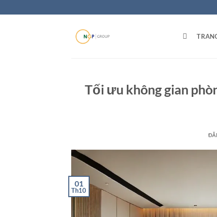
Bỏ
qua
nội
TRAN
dung
Tối ưu không gian phòn
ĐĂ
01
Th10