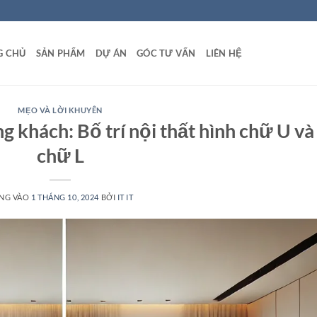
G CHỦ
SẢN PHẨM
DỰ ÁN
GÓC TƯ VẤN
LIÊN HỆ
MẸO VÀ LỜI KHUYÊN
g khách: Bố trí nội thất hình chữ U và
chữ L
NG VÀO
1 THÁNG 10, 2024
BỞI
IT IT