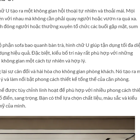
ữ U tạo ra một không gian hội thoại tự nhiên và thoải mái. Mọi
yện với nhau mà không cần phải quay người hoặc vươn ra quá xa.
ình đông người hoặc thường xuyên tổ chức các buổi gặp mặt, sum
bộ phận sofa bao quanh bàn trà, hình chữ U giúp tận dụng tối đa di
dụng hiệu quả. Đặc biệt, kiểu bố trí này rất phù hợp với những
a không gian một cách tự nhiên và hợp lý.
ại sự cân đối và hài hòa cho không gian phòng khách. Nó tạo ra 
ý và làm nổi bật phong cách thiết kế tổng thể của căn phòng.
thể được tùy chỉnh linh hoạt để phù hợp với nhiều phong cách thi
ổ điển, sang trọng. Bạn có thể lựa chọn chất liệu, màu sắc và kiểu
mỹ của mình.