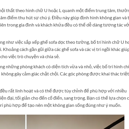
nội thất theo hình chữ U hoặc L quanh một điểm trung tâm, thườ
 tâm điểm thu hút sự chú ý. Điều này giúp định hình không gian và 
 viên trong gia đình và khách khứa đều có thể dễ dàng tương tác vớ
g như việc sắp xếp ghế sofa dọc theo tường, bố trí hình chữ U h
Khoảng cách gần gũi giữa các ghế sofa và các vị trí ngồi khác giú
cho việc trò chuyện và chia sẻ.
ng những phòng khách có diện tích vừa và nhỏ, việc bố trí hình c
à không gây cảm giác chật chội. Các góc phòng được khai thác triệt
 đều rất linh hoạt và có thể được tùy chỉnh để phù hợp với nhiều
iện đại, tối giản cho đến cổ điển, sang trọng. Bạn có thể lựa chọn 
ng trí phù hợp để tạo nên một không gian sống đúng như ý muốn.