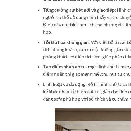
Tăng cường sự kết nối và giao tiếp:
Hình ch
người có thể dễ dàng nhìn thấy và trò chu
Điều này đặc biệt hữu ích cho những gia đ
họp.
Tối ưu hóa không gian:
Với việc bố trí các 
tích phòng khách, tạo ra một không gian sử 
phòng khách có diện tích lớn, giúp phân chi
Tạo điểm nhấn ấn tượng:
Hình chữ U mang l
điểm nhấn thị giác mạnh mẽ, thu hút sự chú 
Linh hoạt và đa dạng:
Bố trí hình chữ U có 
kế khác nhau, từ hiện đại, tối giản cho đến c
dáng sofa phù hợp với sở thích và gu thẩm 