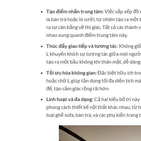
Tạo điểm nhấn trung tâm:
Việc sắp xếp đồ 
là bàn trà hoặc lò sưởi, tự nhiên tạo ra một
ra sự cân bằng về thị giác. Tất cả các thành
nhau xung quanh điểm trung tâm này.
Thúc đẩy giao tiếp và tương tác:
Không giốn
L khuyến khích sự tương tác giữa mọi người. 
tạo ra một bầu không khí thân mật, dễ dàng 
Tối ưu hóa không gian:
Đặc biệt hữu ích tro
hoặc chữ L giúp tận dụng tối đa diện tích m
để, tạo cảm giác rộng rãi hơn.
Linh hoạt và đa dạng:
Cả hai kiểu bố trí này
phong cách thiết kế nội thất khác nhau, từ h
loại ghế sofa, bàn trà, và các phụ kiện tra