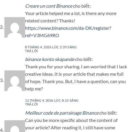
Creare un cont Binance
cho biết:
Your article helped me a lot, is there any more
related content? Thanks!
https://www.binance.com/da-DK/register?
ref=V3MG69RO
8 THÁNG 4, 2026 LÚC 2:39 SÁNG
TRẢ LỜI
binance konto skapande
cho biết:
Thank you for your sharing. I am worried that I lack
creative ideas. It is your article that makes me full
of hope. Thank you. But, I have a question, can you
help me?
12 THÁNG 4, 2026 LÚC 8:13 SÁNG
TRẢ LỜI
Meilleur code de parrainage Binance
cho biết:
Can you be more specific about the content of
your article? After reading it, I still have some