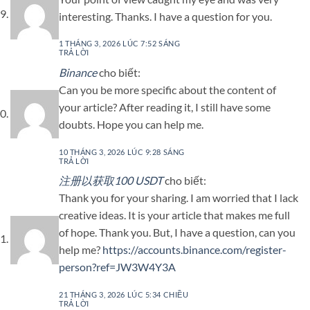
interesting. Thanks. I have a question for you.
1 THÁNG 3, 2026 LÚC 7:52 SÁNG
TRẢ LỜI
Binance
cho biết:
Can you be more specific about the content of
your article? After reading it, I still have some
doubts. Hope you can help me.
10 THÁNG 3, 2026 LÚC 9:28 SÁNG
TRẢ LỜI
注册以获取100 USDT
cho biết:
Thank you for your sharing. I am worried that I lack
creative ideas. It is your article that makes me full
of hope. Thank you. But, I have a question, can you
help me?
https://accounts.binance.com/register-
person?ref=JW3W4Y3A
21 THÁNG 3, 2026 LÚC 5:34 CHIỀU
TRẢ LỜI