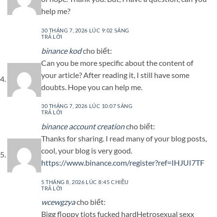
help me?
30 THÁNG 7, 2026 LÚC 9:02 SÁNG
TRẢ LỜI
binance kod
cho biết:
Can you be more specific about the content of
your article? After reading it, I still have some
doubts. Hope you can help me.
30 THÁNG 7, 2026 LÚC 10:07 SÁNG
TRẢ LỜI
binance account creation
cho biết:
Thanks for sharing. I read many of your blog posts,
cool, your blog is very good.
https://www.binance.com/register?ref=IHJUI7TF
5 THÁNG 8, 2026 LÚC 8:45 CHIỀU
TRẢ LỜI
wcewgzya
cho biết:
Bigg floppy tiots fucked hardHetrosexual sexx