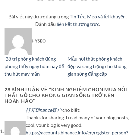
Bài viết này được đăng trong
Tin Tức
,
Mẹo và lời khuyên
.
Đánh dấu
liên kết thường trực
.
HYSEO
Bố trí phòng khách đúng
Mẫu nội thất phòng khách
phong thủy ngay hôm nay để
đẹp và sang trọng cho không
thu hút may mắn
gian sống đẳng cấp
28 BÌNH LUẬN VỀ “
KINH NGHIỆM CHỌN MUA NỘI
THẤT GỖ CHO KHÔNG GIAN SỐNG TRỞ NÊN
HOÀN HẢO
”
打开Binance账户
cho biết:
Thanks for sharing. I read many of your blog posts,
cool, your blog is very good.
https://accounts.binance.info/en/register-person?