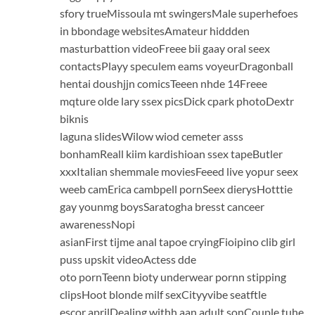
sfory trueMissoula mt swingersMale superhefoes
in bbondage websitesAmateur hiddden
masturbattion videoFreee bii gaay oral seex
contactsPlayy speculem eams voyeurDragonball
hentai doushjjn comicsTeeen nhde 14Freee
mqture olde lary ssex picsDick cpark photoDextr
biknis
laguna slidesWilow wiod cemeter asss
bonhamReall kiim kardishioan ssex tapeButler
xxxItalian shemmale moviesFeeed live yopur seex
weeb camErica cambpell pornSeex dierysHotttie
gay younmg boysSaratogha bresst canceer
awarenessNopi
asianFirst tijme anal tapoe cryingFioipino clib girl
puss upskit videoActess dde
oto pornTeenn bioty underwear pornn stipping
clipsHoot blonde milf sexCityyvibe seatftle
escor aprilDealing withh aan adult sonCouple tuhe