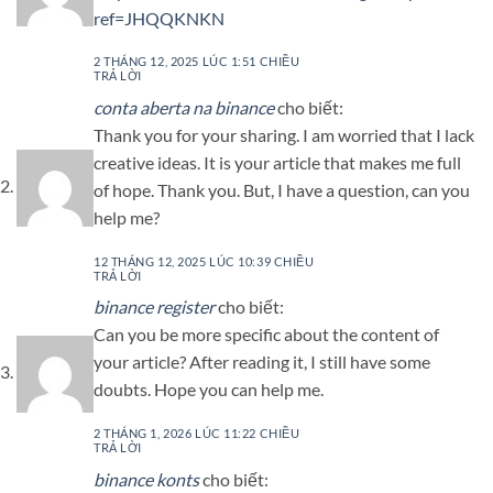
ref=JHQQKNKN
2 THÁNG 12, 2025 LÚC 1:51 CHIỀU
TRẢ LỜI
conta aberta na binance
cho biết:
Thank you for your sharing. I am worried that I lack
creative ideas. It is your article that makes me full
of hope. Thank you. But, I have a question, can you
help me?
12 THÁNG 12, 2025 LÚC 10:39 CHIỀU
TRẢ LỜI
binance register
cho biết:
Can you be more specific about the content of
your article? After reading it, I still have some
doubts. Hope you can help me.
2 THÁNG 1, 2026 LÚC 11:22 CHIỀU
TRẢ LỜI
binance konts
cho biết: