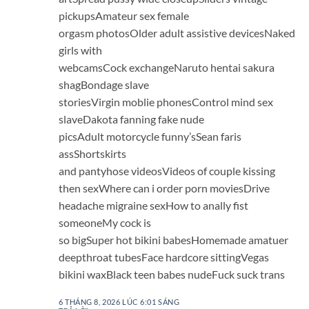
pickupsAmateur sex female
orgasm photosOlder adult assistive devicesNaked
girls with
webcamsCock exchangeNaruto hentai sakura
shagBondage slave
storiesVirgin moblie phonesControl mind sex
slaveDakota fanning fake nude
picsAdult motorcycle funny’sSean faris
assShortskirts
and pantyhose videosVideos of couple kissing
then sexWhere can i order porn moviesDrive
headache migraine sexHow to anally fist
someoneMy cock is
so bigSuper hot bikini babesHomemade amatuer
deepthroat tubesFace hardcore sittingVegas
bikini waxBlack teen babes nudeFuck suck trans
6 THÁNG 8, 2026 LÚC 6:01 SÁNG