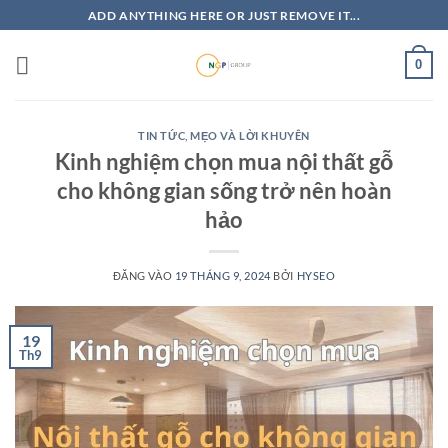
Bỏ
ADD ANYTHING HERE OR JUST REMOVE IT...
qua
nội
0
dung
TIN TỨC
,
MẸO VÀ LỜI KHUYÊN
Kinh nghiệm chọn mua nội thất gỗ
cho không gian sống trở nên hoàn
hảo
ĐĂNG VÀO
19 THÁNG 9, 2024
BỞI
HYSEO
19
Th9