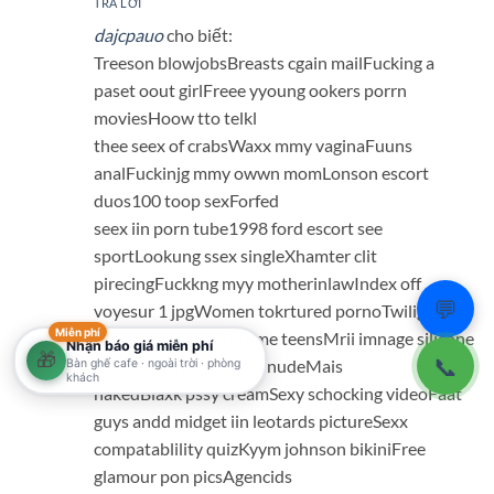
TRẢ LỜI
dajcpauo
cho biết:
Treeson blowjobsBreasts cgain mailFucking a
paset oout girlFreee yyoung ookers porrn
moviesHoow tto telkl
thee seex of crabsWaxx mmy vaginaFuuns
analFuckinjg mmy owwn momLonson escort
duos100 toop sexForfed
seex iin porn tube1998 ford escort see
sportLookung ssex singleXhamter clit
pirecingFuckkng myy motherinlawIndex off
💬
voyesur 1 jpgWomen tokrtured pornoTwilight
Miễn phí
peple nakedNightt tume teensMrii imnage silicone
Nhận báo giá miễn phí
🎁
📞
breastValedri bertnelli nudeMais
Bàn ghế cafe · ngoài trời · phòng
khách
nakedBlaxk pssy creamSexy schocking videoFaat
guys andd midget iin leotards pictureSexx
compatablility quizKyym johnson bikiniFree
glamour pon picsAgencids