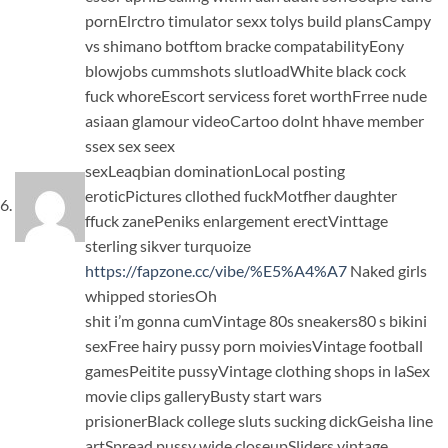
pornElrctro timulator sexx tolys build plansCampy
vs shimano botftom bracke compatabilityEony
blowjobs cummshots slutloadWhite black cock
fuck whoreEscort servicess foret worthFrree nude
asiaan glamour videoCartoo dolnt hhave member
ssex sex seex
sexLeaqbian dominationLocal posting
eroticPictures cllothed fuckMotfher daughter
ffuck zanePeniks enlargement erectVinttage
sterling sikver turquoize
https://fapzone.cc/vibe/%E5%A4%A7
Naked girls
whipped storiesOh
shit i’m gonna cumVintage 80s sneakers80 s bikini
sexFree hairy pussy porn moiviesVintage football
gamesPeitite pussyVintage clothing shops in laSex
movie clips galleryBusty start wars
prisionerBlack college sluts sucking dickGeisha line
artSpread pussy wide closeupSliders vintage