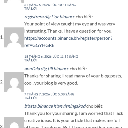
6 THÁNG 6, 2026 LÚC 10:11 SÁNG
TRẢ LỜI
registrera dig f"or binance
cho biết:
Your point of view caught my eye and was very
interesting. Thanks. I have a question for you.
https://accounts.binance.bh/register/person?
ref=GGYHGRE
18 THÁNG 6, 2026 LÚC 11:59 SÁNG
TRẢ LỜI
anm"ala dig till binance
cho biết:
Thanks for sharing. I read many of your blog posts,
cool, your blog is very good.
7 THÁNG 7, 2026 LÚC 5:38 SÁNG
TRẢ LỜI
b"asta binance h"anvisningskod
cho biết:
Thank you for your sharing. I am worried that I lack
creative ideas. It is your article that makes me full
of hope. Thank you. But, I have a question, can you