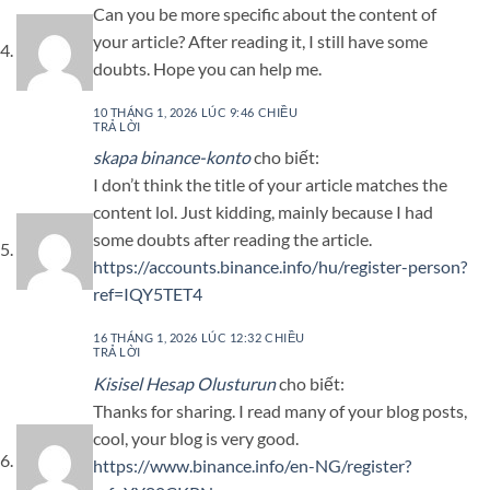
Can you be more specific about the content of
your article? After reading it, I still have some
doubts. Hope you can help me.
10 THÁNG 1, 2026 LÚC 9:46 CHIỀU
TRẢ LỜI
skapa binance-konto
cho biết:
I don’t think the title of your article matches the
content lol. Just kidding, mainly because I had
some doubts after reading the article.
https://accounts.binance.info/hu/register-person?
ref=IQY5TET4
16 THÁNG 1, 2026 LÚC 12:32 CHIỀU
TRẢ LỜI
Kisisel Hesap Olusturun
cho biết:
Thanks for sharing. I read many of your blog posts,
cool, your blog is very good.
https://www.binance.info/en-NG/register?