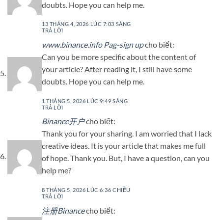
doubts. Hope you can help me.
13 THÁNG 4, 2026 LÚC 7:03 SÁNG
TRẢ LỜI
www.binance.info Pag-sign up
cho biết:
Can you be more specific about the content of
your article? After reading it, I still have some
doubts. Hope you can help me.
1 THÁNG 5, 2026 LÚC 9:49 SÁNG
TRẢ LỜI
Binance开户
cho biết:
Thank you for your sharing. I am worried that I lack
creative ideas. It is your article that makes me full
of hope. Thank you. But, I have a question, can you
help me?
8 THÁNG 5, 2026 LÚC 6:36 CHIỀU
TRẢ LỜI
注册Binance
cho biết: