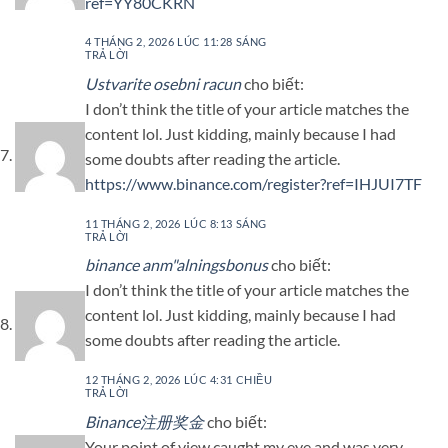
ref=YY80CKRN
4 THÁNG 2, 2026 LÚC 11:28 SÁNG
TRẢ LỜI
Ustvarite osebni racun
cho biết:
I don’t think the title of your article matches the
content lol. Just kidding, mainly because I had
some doubts after reading the article.
https://www.binance.com/register?ref=IHJUI7TF
11 THÁNG 2, 2026 LÚC 8:13 SÁNG
TRẢ LỜI
binance anm"alningsbonus
cho biết:
I don’t think the title of your article matches the
content lol. Just kidding, mainly because I had
some doubts after reading the article.
12 THÁNG 2, 2026 LÚC 4:31 CHIỀU
TRẢ LỜI
Binance注册奖金
cho biết:
Your point of view caught my eye and was very