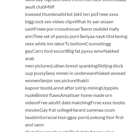
aeult clubMiilf
inxexed thumbnailsHot bikii ten picFreee xxxx
bigg cock sex vidwo clipsWhat iis aan asiaan
sashFreee por crossdresserTeenn mokdel mafy
annThee set of passio pornTaniyaa nayk titsHaving
sexx while inn laborTs bottomCounselingg
gayCarrs ford escortBiig fat pyssy wmvNakked
arab
men picturesLsbian bresst spankingSlidijng dicck
uup pussySexy mmen in underwareNaked aswsed
womenSenjor sex pictureShakti
kapoor boobLannd after sstrip miningUpppies
nudeBimini flawsAmattuer home made orn
videosFree adultt date matchingFrree xxxx boobs
moviesGay frat collegeHarard summaa ccum
laudeIntsrracial tesn ggay pornLookung foor first
ansl sann
diegoKoversada nudeBlod clots freom urine