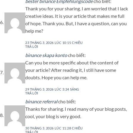
bester binance Empfehlungscode
cho biết:
Thank you for your sharing. I am worried that I lack
creative ideas. It is your article that makes me full
of hope. Thank you. But, I have a question, can you
help me?
23 THÁNG 3, 2026 LÚC 10:15 CHIỀU
TRẢ LỜI
binance skapa konto
cho biết:
Can you be more specific about the content of
your article? After reading it, I still have some
doubts. Hope you can help me.
29 THÁNG 3, 2026 LÚC 3:24 SÁNG
TRẢ LỜI
binance referral
cho biết:
Thanks for sharing. I read many of your blog posts,
cool, your blog is very good.
30 THÁNG 3, 2026 LÚC 11:28 CHIỀU
TRẢ LỜI