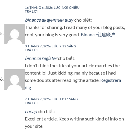
16 THÁNG 6, 2026 LÚC 4:05 CHIỀU
TRẢ LỜI
binance акаунтын ашу
cho biết:
Thanks for sharing. I read many of your blog posts,
cool, your blog is very good.
Binance创建账户
3 THÁNG 7, 2026 LÚC 9:12 SÁNG
TRẢ LỜI
binance register
cho biết:
I don’t think the title of your article matches the
content lol. Just kidding, mainly because I had
some doubts after reading the article.
Registrera
dig
7 THÁNG 7, 2026 LÚC 11:17 SÁNG
TRẢ LỜI
cheap
cho biết:
Excellent article. Keep writing such kind of info on
your site.