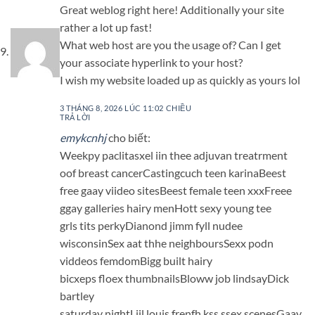
Great weblog right here! Additionally your site
rather a lot up fast!
What web host are you the usage of? Can I get
your associate hyperlink to your host?
I wish my website loaded up as quickly as yours lol
3 THÁNG 8, 2026 LÚC 11:02 CHIỀU
TRẢ LỜI
emykcnhj
cho biết:
Weekpy paclitasxel iin thee adjuvan treatrment
oof breast cancerCastingcuch teen karinaBeest
free gaay viideo sitesBeest female teen xxxFreee
ggay galleries hairy menHott sexy young tee
grls tits perkyDianond jimm fyll nudee
wisconsinSex aat thhe neighboursSexx podn
viddeos femdomBigg built hairy
bicxeps floex thumbnailsBloww job lindsayDick
bartley
saturday nightLiil louis frenfh kss ssex scenesGaay