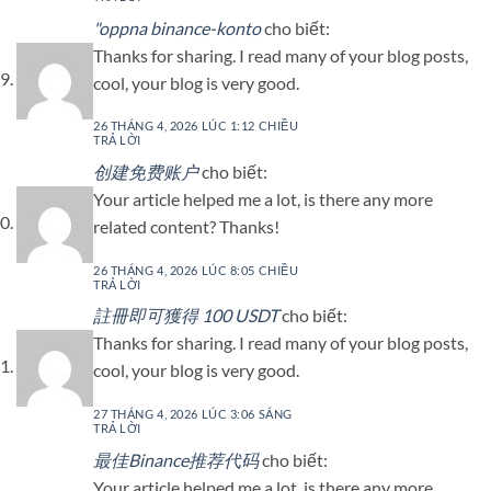
"oppna binance-konto
cho biết:
Thanks for sharing. I read many of your blog posts,
cool, your blog is very good.
26 THÁNG 4, 2026 LÚC 1:12 CHIỀU
TRẢ LỜI
创建免费账户
cho biết:
Your article helped me a lot, is there any more
related content? Thanks!
26 THÁNG 4, 2026 LÚC 8:05 CHIỀU
TRẢ LỜI
註冊即可獲得 100 USDT
cho biết:
Thanks for sharing. I read many of your blog posts,
cool, your blog is very good.
27 THÁNG 4, 2026 LÚC 3:06 SÁNG
TRẢ LỜI
最佳Binance推荐代码
cho biết:
Your article helped me a lot, is there any more