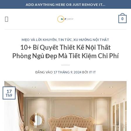
Bỏ
ADD ANYTHING HERE OR JUST REMOVE IT...
qua
nội
0
dung
MẸO VÀ LỜI KHUYÊN
,
TIN TỨC
,
XU HƯỚNG NỘI THẤT
10+ Bí Quyết Thiết Kế Nội Thất
Phòng Ngủ Đẹp Mà Tiết Kiệm Chi Phí
ĐĂNG VÀO
17 THÁNG 9, 2024
BỞI
IT IT
17
Th9