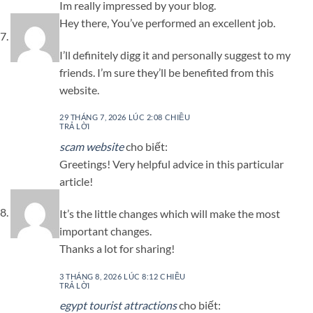
Im really impressed by your blog.
Hey there, You’ve performed an excellent job.
I’ll definitely digg it and personally suggest to my
friends. I’m sure they’ll be benefited from this
website.
29 THÁNG 7, 2026 LÚC 2:08 CHIỀU
TRẢ LỜI
scam website
cho biết:
Greetings! Very helpful advice in this particular
article!
It’s the little changes which will make the most
important changes.
Thanks a lot for sharing!
3 THÁNG 8, 2026 LÚC 8:12 CHIỀU
TRẢ LỜI
egypt tourist attractions
cho biết: