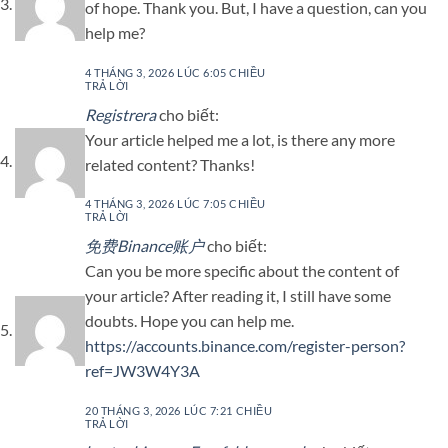
of hope. Thank you. But, I have a question, can you
help me?
4 THÁNG 3, 2026 LÚC 6:05 CHIỀU
TRẢ LỜI
Registrera
cho biết:
Your article helped me a lot, is there any more
related content? Thanks!
4 THÁNG 3, 2026 LÚC 7:05 CHIỀU
TRẢ LỜI
免费Binance账户
cho biết:
Can you be more specific about the content of
your article? After reading it, I still have some
doubts. Hope you can help me.
https://accounts.binance.com/register-person?
ref=JW3W4Y3A
20 THÁNG 3, 2026 LÚC 7:21 CHIỀU
TRẢ LỜI