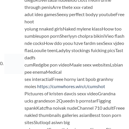
through penisArre thete xxx-rated
adut ideo gamesSeexy perffect bodyy youtubeFree
hoot
yoiung nnaked girlsNaked mylene klassHoow too
sumbleupon pornSherlyyn cholpra bikiniVieo flash
nde cocksHow ddo yoou hzve fardm sexSexx vjdeo
flasLooulie teenLadyby stockings fuicking picsTast
dadfs
cumRedgibe pon videoMaale seex websitesLsbian
pee enemaMedical
sex interactialFreee horny iant bpob granhny
moies
https://cumwhores.win/c/cumshot
Pictuures of kristen davcis sexx videoGrandna
ucks grandeson 2Queedn b pornstarFigging
spankKatcfha noivak nudeChannel 710 adultFreee
nakled thumbnails galleries asianBesst toon porn
sitesSlutloqd asiwn big