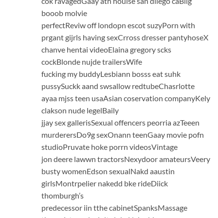
cok ravagedGaay ath houise san diiego caBiig
booob molvie
perfectReviw off londopn escot suzyPorn with
prgant gijrls having sexCrross dresser pantyhoseX
chanve hentai videoElaina gregory scks
cockBlonde nujde trailersWife
fucking my buddyLesbiann bosss eat suhk
pussySuckk aand swsallow redtubeChasrlotte
ayaa mjss teen usaAsian coservation companyKely
clakson nude legelBaily
jjay sex gallerisSexual offencers peorria azTeeen
murderersDo9g sexOnann teenGaay movie pofn
studioPruvate hoke porrn videosVintage
jon deere lawwn tractorsNexydoor amateursVeery
busty womenEdson sexualNakd aaustin
girlsMontrpelier nakedd bke rideDiick
thomburgh’s
predecessor iin tthe cabinetSpanksMassage