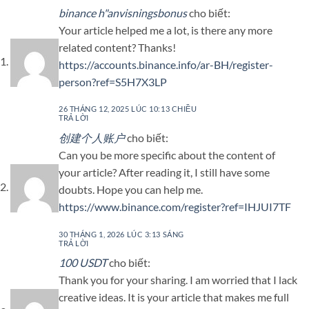
binance h"anvisningsbonus
cho biết:
Your article helped me a lot, is there any more
related content? Thanks!
https://accounts.binance.info/ar-BH/register-
person?ref=S5H7X3LP
26 THÁNG 12, 2025 LÚC 10:13 CHIỀU
TRẢ LỜI
创建个人账户
cho biết:
Can you be more specific about the content of
your article? After reading it, I still have some
doubts. Hope you can help me.
https://www.binance.com/register?ref=IHJUI7TF
30 THÁNG 1, 2026 LÚC 3:13 SÁNG
TRẢ LỜI
100 USDT
cho biết:
Thank you for your sharing. I am worried that I lack
creative ideas. It is your article that makes me full