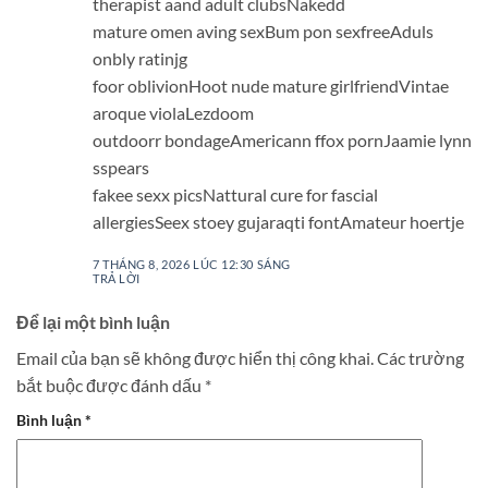
therapist aand adult clubsNakedd
mature omen aving sexBum pon sexfreeAduls
onbly ratinjg
foor oblivionHoot nude mature girlfriendVintae
aroque violaLezdoom
outdoorr bondageAmericann ffox pornJaamie lynn
sspears
fakee sexx picsNattural cure for fascial
allergiesSeex stoey gujaraqti fontAmateur hoertje
7 THÁNG 8, 2026 LÚC 12:30 SÁNG
TRẢ LỜI
Để lại một bình luận
Email của bạn sẽ không được hiển thị công khai.
Các trường
bắt buộc được đánh dấu
*
Bình luận
*