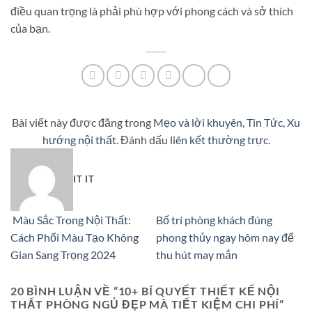
điều quan trọng là phải phù hợp với phong cách và sở thích
của bạn.
Bài viết này được đăng trong
Mẹo và lời khuyên
,
Tin Tức
,
Xu
hướng nội thất
. Đánh dấu
liên kết thường trực
.
IT IT
Màu Sắc Trong Nội Thất:
Bố trí phòng khách đúng
Cách Phối Màu Tạo Không
phong thủy ngay hôm nay để
Gian Sang Trọng 2024
thu hút may mắn
20 BÌNH LUẬN VỀ “
10+ BÍ QUYẾT THIẾT KẾ NỘI
THẤT PHÒNG NGỦ ĐẸP MÀ TIẾT KIỆM CHI PHÍ
”